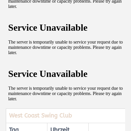
West Coast Swing Club
Tag
Uhrzeit