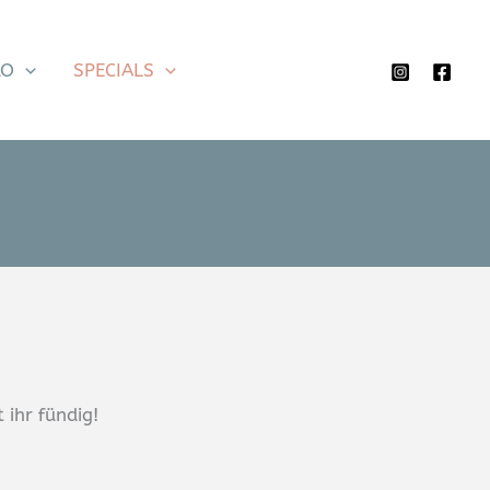
LO
SPECIALS
ihr fündig!